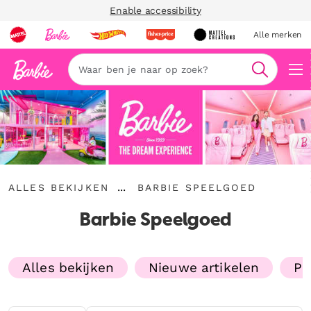
Enable accessibility
Alle merken
Zoeken
Alles
Barbie
...
ALLES BEKIJKEN
BARBIE SPEELGOED
bekijken
Kruimelspoor
Speelgoed
uitvouwen
Barbie Speelgoed
Alles bekijken
Nieuwe artikelen
Po