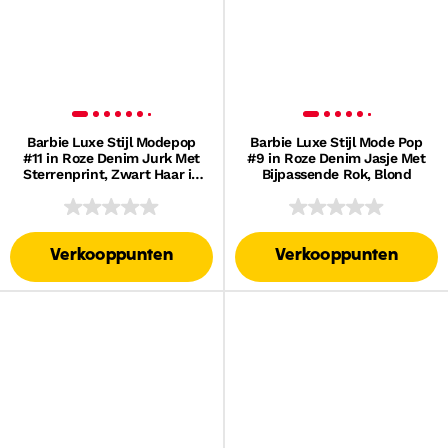
Barbie Luxe Stijl Modepop
Barbie Luxe Stijl Mode Pop
#11 in Roze Denim Jurk Met
#9 in Roze Denim Jasje Met
Sterrenprint, Zwart Haar in
Bijpassende Rok, Blond
Knot
Verkooppunten
Verkooppunten