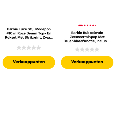
Barbie Luxe Stijl Modepop
Barbie Bubbelende
#10 in Roze Denim Top- En
Zeemeerminpop Met
Rokset Met Strikprint, Zwart
Bellenblaasfunctie, Inclusief
Haar
Bellenblaasvloeistof En
Haarborstel
Verkooppunten
Verkooppunten