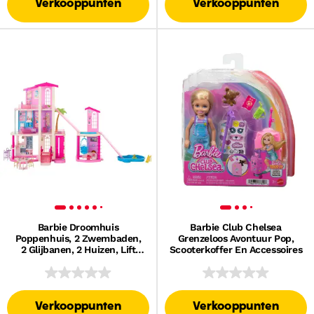
Verkooppunten
Verkooppunten
Barbie Droomhuis
Barbie Club Chelsea
Poppenhuis, 2 Zwembaden,
Grenzeloos Avontuur Pop,
2 Glijbanen, 2 Huizen, Lift
Scooterkoffer En Accessoires
Met 3 Niveaus En Meer Dan
65 Onderdelen, Inclusief
Meubels En Accessoires.
Verkooppunten
Verkooppunten