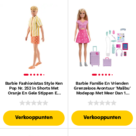
Barbie Fashionistas Style Ken
Barbie Familie En Vrienden
Pop Nr. 252 in Shorts Met
Grenzeloos Avontuur 'Malibu'
Oranje En Gele Stippen En
Modepop Met Meer Dan 10
Een Geel En Wit Gestreept
Accessoires Met Reisthema
Shirt, Blond Haar
Verkooppunten
Verkooppunten