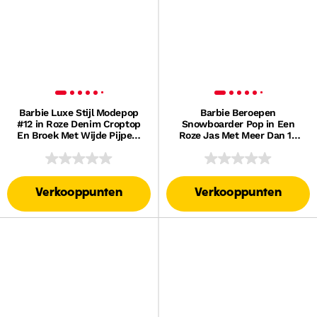
Barbie Luxe Stijl Modepop
Barbie Beroepen
#12 in Roze Denim Croptop
Snowboarder Pop in Een
En Broek Met Wijde Pijpen,
Roze Jas Met Meer Dan 10
Bruin Haar
Accessoires, Waaronder Een
Snowboard Dat Van Kleur
Verandert
Verkooppunten
Verkooppunten