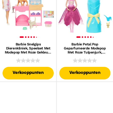
​Barbie Snelgips
Barbie Petal Pop
Dierenkliniek, Speelset Met
Geparfumeerde Modepop
Modepop Met Roze Gekleurd
Met Roze Tulpenjurk,
Haar, Kliniekmeubilair En
Accessoires Zoals Een Konijn
Meer Dan 10 Accessoires
En Meer
Verkooppunten
Verkooppunten