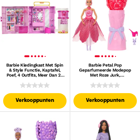
Barbie Kledingkast Met Spin
Barbie Petal Pop
& Style Functie, Kaptafel,
Geparfumeerde Modepop
Poef, 4 Outfits, Meer Dan 20
Met Roze Jurk,
Onderdelen En Draagbare
Onthullingsaccessoires Zoals
Opbergruimte
Konijn En Meer
Verkooppunten
Verkooppunten