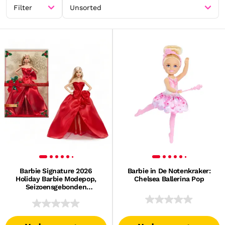
Filter
Unsorted
Barbie Signature 2026
Barbie in De Notenkraker:
Holiday Barbie Modepop,
Chelsea Ballerina Pop
Seizoensgebonden
Verzamelpop, Blond Haar Met
Een Rode Avondjurk Met
Strik