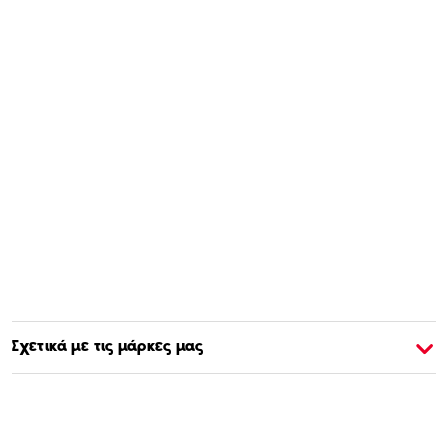
Σχετικά με τις μάρκες μας
Σχετικά με την Barbie
Σ
Αγοράστε & Μάθετε