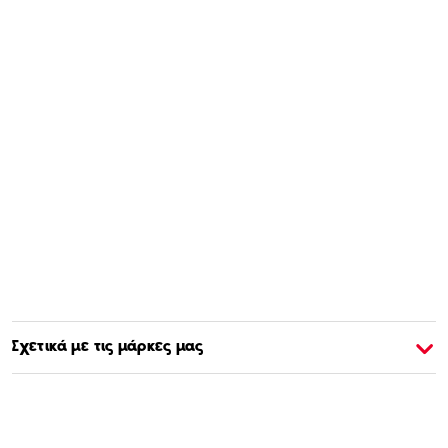
Σχετικά με τις μάρκες μας
Σχετικά με την Barbie
Σ
Αγοράστε & Μάθετε