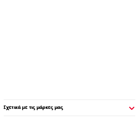
Σχετικά με τις μάρκες μας
Σχετικά με την Barbie
Σ
Αγοράστε & Μάθετε