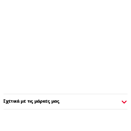
Σχετικά με τις μάρκες μας
Σχετικά με την Barbie
Σ
Αγοράστε & Μάθετε