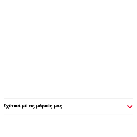
Σχετικά με τις μάρκες μας
Σχετικά με την Barbie
Σ
Αγοράστε & Μάθετε