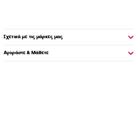
Σχετικά με τις μάρκες μας
Σχετικά με την Barbie
Σ
Αγοράστε & Μάθετε
Επικοινωνία
Σχετικά με εμάς
Νομικά
©2026 Mattel.