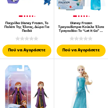
Παιχνίδια Disney Frozen, Το
Disney Frozen
Παλάτι Της Έλσας, Δώρα Για
Τραγουδίστρια Κούκλα Έλσα
Παιδιά
Τραγουδάει Το “Let It Go” Σε
4 Γλώσσες Από Την Ταινία
Πού να Αγοράσετε
Πού να Αγοράσετε