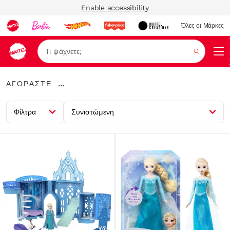
Enable accessibility
Όλες οι Μάρκες
Αναζήτ
ΑΓΟΡΑΣΤΕ
...
ΑΓΟΡΑΣΤΕ
Expand
Breadcrumbs
Φίλτρα
Συνιστώμενη