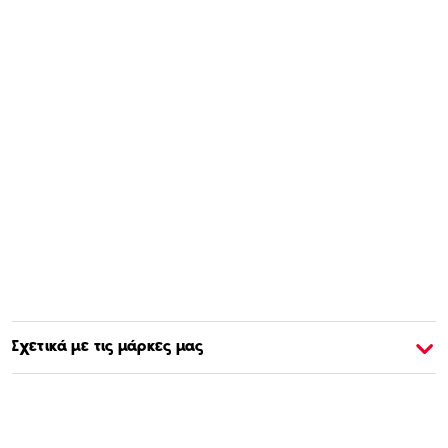
Σχετικά με τις μάρκες μας
Σχετικά με την Barbie
Σ
Αγοράστε & Μάθετε