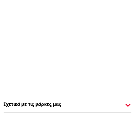
Σχετικά με τις μάρκες μας
Σχετικά με την Barbie
Σ
Αγοράστε & Μάθετε