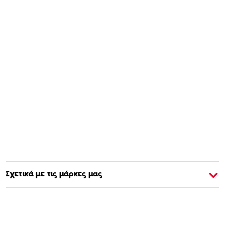
Σχετικά με τις μάρκες μας
Σχετικά με την Barbie
Σ
Αγοράστε & Μάθετε