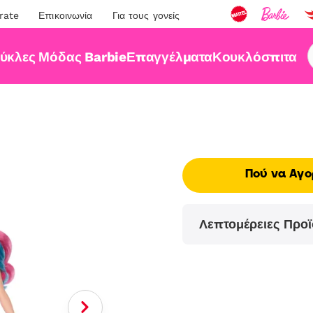
rate
Επικοινωνία
Για τους γονείς
ύκλες Μόδας Barbie
Επαγγέλματα
Κουκλόσπιτα
Πού να Αγο
Λεπτομέρειες Προϊ