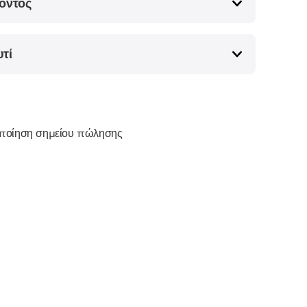
όντος
υτί
οποίηση σημείου πώλησης