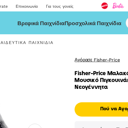
rate
Επικοινωνία
Για τους γονείς
Βρεφικά Παιχνίδια
Προσχολικά Παιχνίδια
ΑΙΔΕΥΤΙΚΆ ΠΑΙΧΝΊΔΙΑ
ιδευτικά
νίδια"
Αγόρασε Fisher-Price
Fisher-Price Μαλακ
Μουσικό Πιγκουινάκ
Νεογέννητα
Πού να Αγο