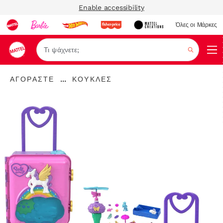
Enable accessibility
Όλες οι Μάρκες
Αναζήτ
"Αγοράστε
"
...
ΑΓΟΡΆΣΤΕ
ΚΟΎΚΛΕΣ
"
Expand
Κούκλες"
Breadcrumbs