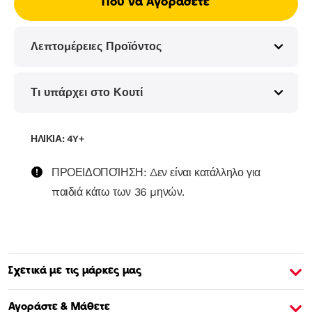
Πού να Αγοράσετε
Λεπτομέρειες Προϊόντος
Τι υπάρχει στο Κουτί
ΗΛΙΚΙΑ: 4Y+
ΠΡΟΕΙΔΟΠΟΊΗΣΗ: ∆εν είναι κατάλληλο για
παιδιά κάτω των 36 μηνών.
Σχετικά με τις μάρκες μας
Σχετικά με την Barbie
Σ
Αγοράστε & Μάθετε