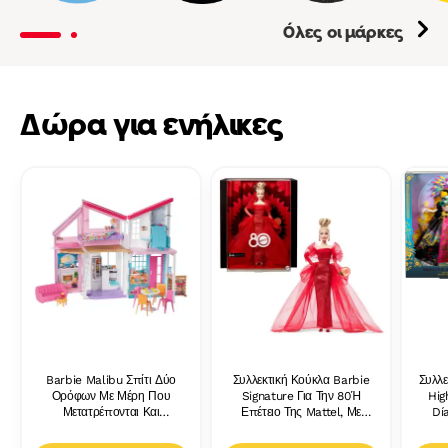
Imagi
Όλες οι μάρκες
Δώρα για ενήλικες
Barbie Malibu Σπίτι Δύο
Συλλεκτική Κούκλα Barbie
Συλλε
Ορόφων Με Μέρη Που
Signature Για Την 80Ή
Hig
Μετατρέπονται Και
Επέτειο Της Mattel, Με
Dí
Περισσότερα Από 25
Λαμπερό Κόκκινο Φόρεμα
Φόρε
Κομμάτια
Με Τούλι, Ξανθά Μαλλιά