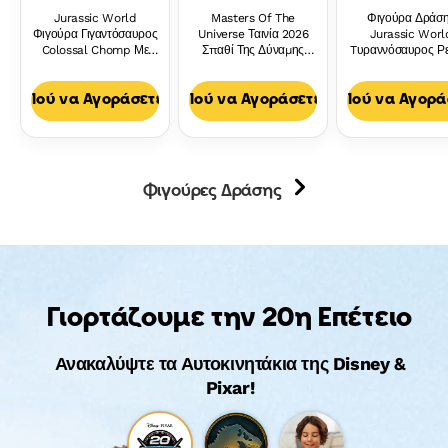
Jurassic World
Masters Of The
Φιγούρα Δράσ
Φιγούρα Γιγαντόσαυρος
Universe Ταινία 2026
Jurassic Worl
Colossal Chomp Με
Σπαθί Της Δύναμης
Tυραννόσαυρος Ρε
Μεγάλο Δάγκωμα,
Grayskull Με Φώτα
Διόγκωση Μυών 
Επίθεση Πολλαπλών
Ήχους & Δόνηση
Βρυχηθμό
Κατευθύνσεων
Παιχνίδι Ρόλων
Πού να Αγοράσετε
Πού να Αγοράσετε
Πού να Αγορά
Φιγούρες Δράσης
Γιορτάζουμε την 20η Επέτειο
Ανακαλύψτε τα Αυτοκινητάκια της Disney &
Pixar!