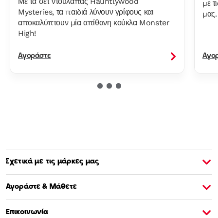
Με τα σετ ντουλάπας Hauntlywood
με τ
Mysteries, τα παιδιά λύνουν γρίφους και
μας.
αποκαλύπτουν μία απίθανη κούκλα Monster
High!
Αγοράστε
Αγο
Σχετικά με τις μάρκες μας
Σχετικά με την Barbie
Σ
Αγοράστε & Μάθετε
Επικοινωνία