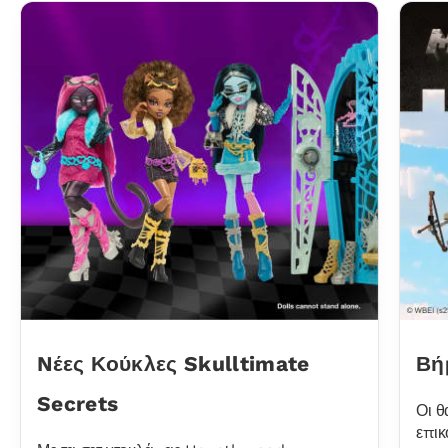
Nέες Κούκλες Skulltimate
Βή
Secrets
Οι θ
επικ