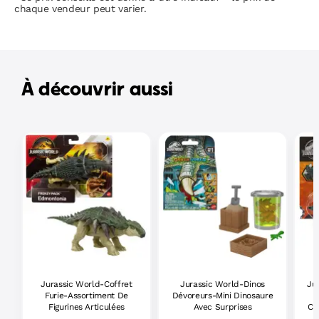
chaque vendeur peut varier.
À découvrir aussi
Jurassic World-Coffret
Jurassic World-Dinos
Ju
Furie-Assortiment De
Dévoreurs-Mini Dinosaure
Figurines Articulées
Avec Surprises
Ch