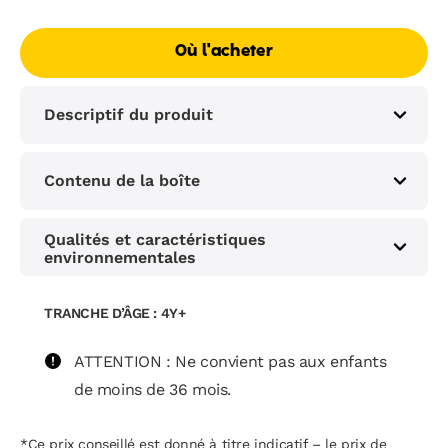
Aucune
valeur
de
Où l'acheter
notation
Lien
sur
Descriptif du produit
la
même
page.
Contenu de la boîte
Qualités et caractéristiques
environnementales
TRANCHE D’ÂGE : 4Y+
ATTENTION : Ne convient pas aux enfants
de moins de 36 mois.
*Ce prix conseillé est donné à titre indicatif – le prix de