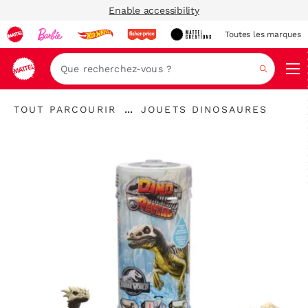
Enable accessibility
Toutes les marques
Navi
Recher
"Tout
"
...
TOUT PARCOURIR
JOUETS DINOSAURES
parcourir
Développer
Jouets
"
le
dinosaures"
fil
d’Ariane