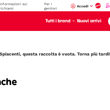
Informazioni sui
Per i
Accedi
richiami
genitori
Nuovi arrivi
Tutti i brand
Spiacenti, questa raccolta è vuota. Torna più tardi
nche