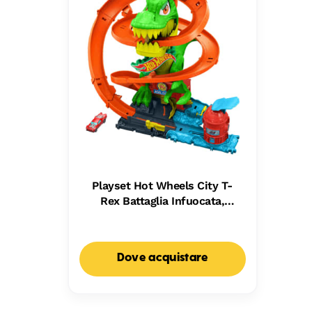
Playset Hot Wheels City T-
Rex Battaglia Infuocata,
Macchinina Die-Cast in Scala
1:64 E Dinosauro Nemico
Dove acquistare