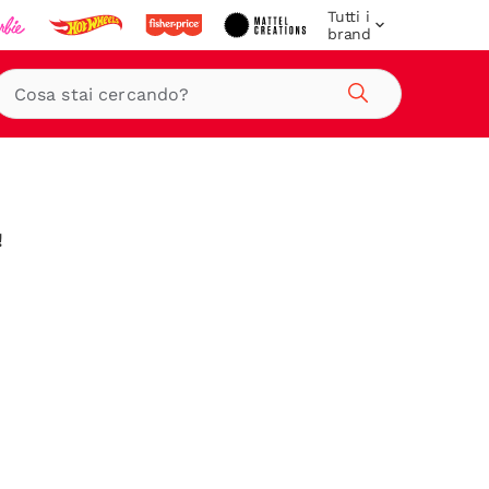
Tutti i
brand
Cerca
!