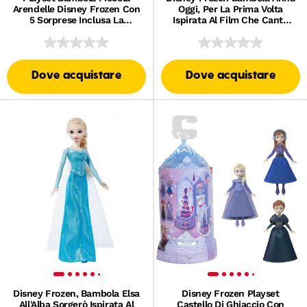
Arendelle Disney Frozen Con
Oggi, Per La Prima Volta
5 Sorprese Inclusa La
Ispirata Al Film Che Canta
Bambola (I Modelli Possono
'Oggi, Per La Prima Volta
Variare)
Bambola' in 4 Lingue
Dove acquistare
Dove acquistare
Disney Frozen, Bambola Elsa
Disney Frozen Playset
All'Alba Sorgerò Ispirata Al
Castello Di Ghiaccio Con