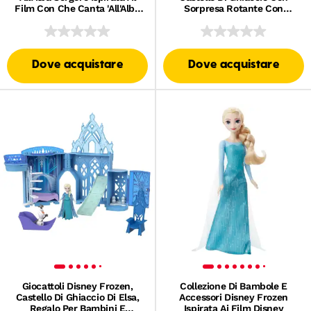
Film Con Che Canta 'All'Alba
Sorpresa Rotante Con
Sorgerò' in 4 Lingue
Bambola A Sorpresa (I Modelli
Possono Variare)
Dove acquistare
Dove acquistare
Giocattoli Disney Frozen,
Collezione Di Bambole E
Castello Di Ghiaccio Di Elsa,
Accessori Disney Frozen
Regalo Per Bambini E
Ispirata Ai Film Disney