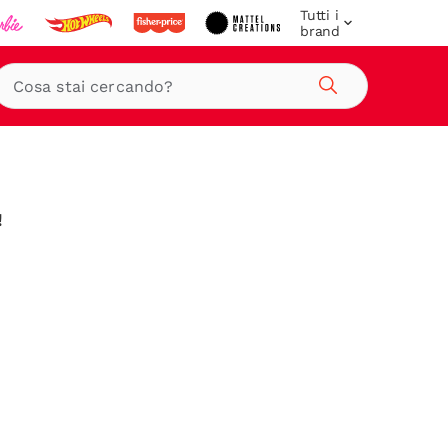
Tutti i
brand
Cerca
!