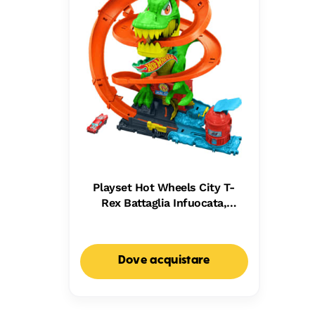
Playset Hot Wheels City T-
Rex Battaglia Infuocata,
Macchinina Die-Cast in Scala
1:64 E Dinosauro Nemico
Dove acquistare