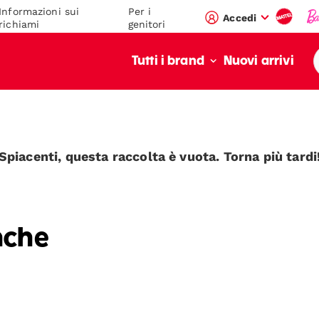
Informazioni sui
Per i
Accedi
richiami
genitori
Nuovi arrivi
Tutti i brand
Spiacenti, questa raccolta è vuota. Torna più tardi
nche