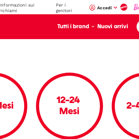
Informazioni sui
Per i
Accedi
richiami
genitori
Nuovi arrivi
Tutti i brand
12-24 
Mesi
2-
Mesi