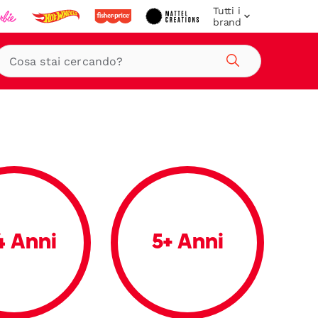
Tutti i
brand
Cerca
4 Anni
5+ Anni