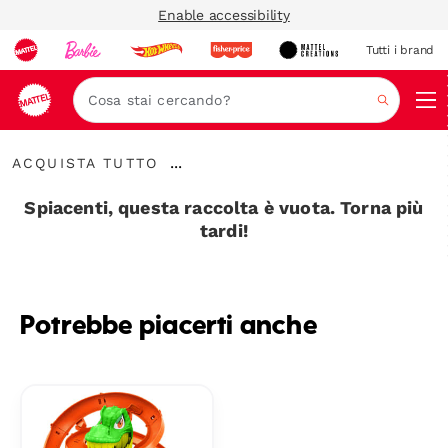
Enable accessibility
Tutti i brand
Nav
Cerca
Acquista
...
ACQUISTA TUTTO
Tutto
Espandere
la
Spiacenti, questa raccolta è vuota. Torna più
barra
tardi!
di
navigazione
Potrebbe piacerti anche