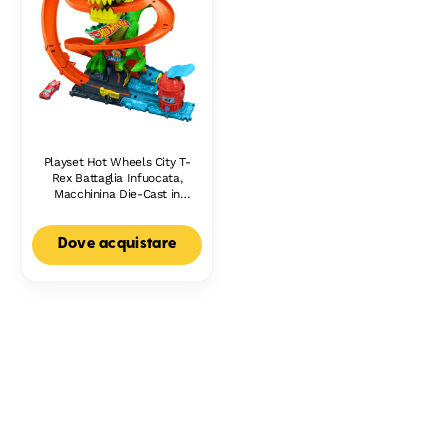
Playset Hot Wheels City T-
Rex Battaglia Infuocata,
Macchinina Die-Cast in
Scala 1:64 E Dinosauro
Nemico
Dove acquistare