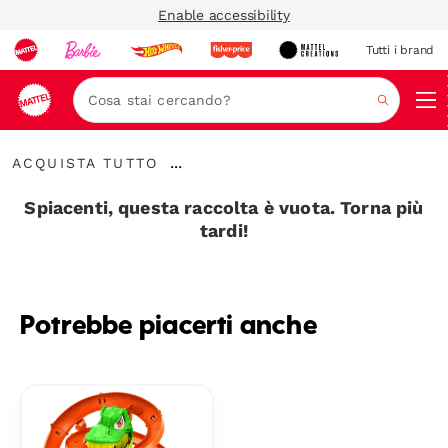
Enable accessibility
Tutti i brand
Nav
Cerca
Acquista
...
ACQUISTA TUTTO
Tutto
Espandere
la
Spiacenti, questa raccolta è vuota. Torna più
barra
tardi!
di
navigazione
Potrebbe piacerti anche