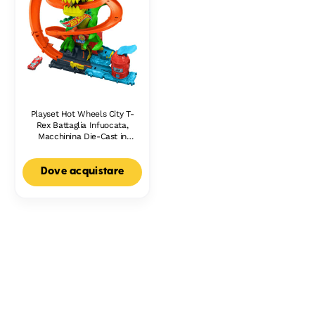
Playset Hot Wheels City T-
Rex Battaglia Infuocata,
Macchinina Die-Cast in
Scala 1:64 E Dinosauro
Nemico
Dove acquistare