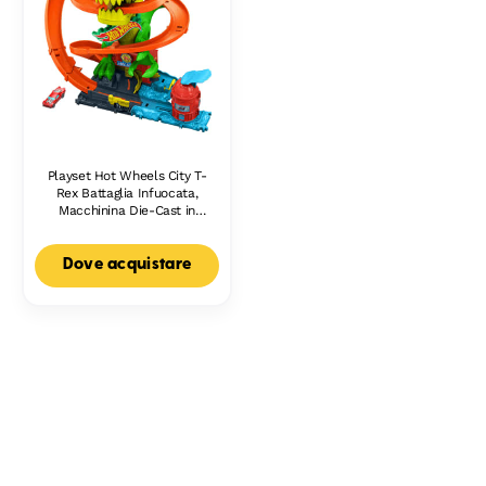
Playset Hot Wheels City T-
Rex Battaglia Infuocata,
Macchinina Die-Cast in
Scala 1:64 E Dinosauro
Nemico
Dove acquistare