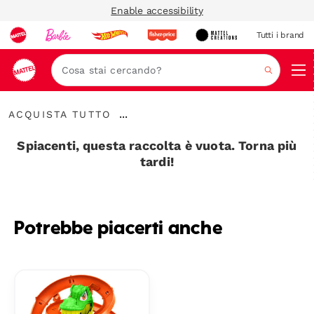
Enable accessibility
Tutti i brand
Nav
Cerca
Acquista
...
ACQUISTA TUTTO
Tutto
Espandere
la
Spiacenti, questa raccolta è vuota. Torna più
barra
tardi!
di
navigazione
Potrebbe piacerti anche