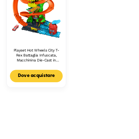
Playset Hot Wheels City T-
Rex Battaglia Infuocata,
Macchinina Die-Cast in
Scala 1:64 E Dinosauro
Nemico
Dove acquistare