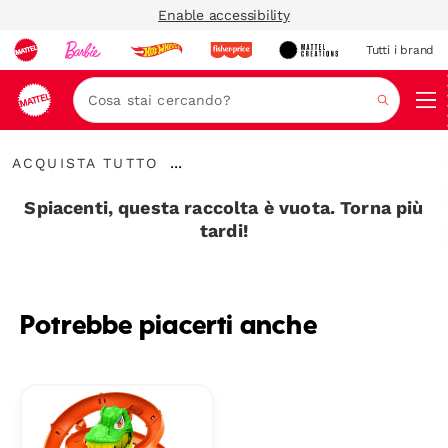
Enable accessibility
Tutti i brand
Nav
Cerca
Acquista
...
ACQUISTA TUTTO
Tutto
Espandere
la
Spiacenti, questa raccolta è vuota. Torna più
barra
tardi!
di
navigazione
Potrebbe piacerti anche