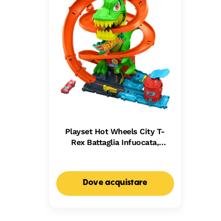
Playset Hot Wheels City T-
Rex Battaglia Infuocata,
Macchinina Die-Cast in Scala
1:64 E Dinosauro Nemico
Dove acquistare