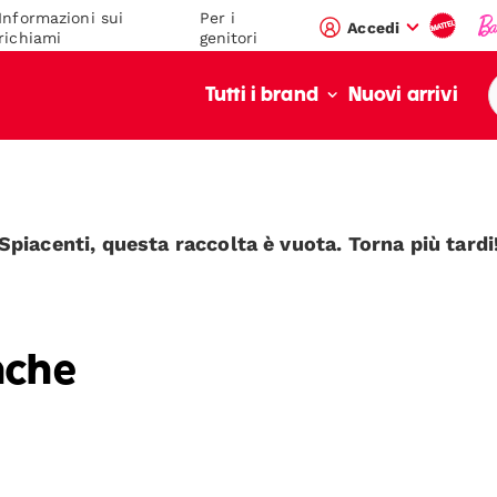
Informazioni sui
Per i
Accedi
richiami
genitori
Nuovi arrivi
Tutti i brand
Spiacenti, questa raccolta è vuota. Torna più tardi
nche