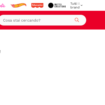
Tutti i
brand
Cerca
!