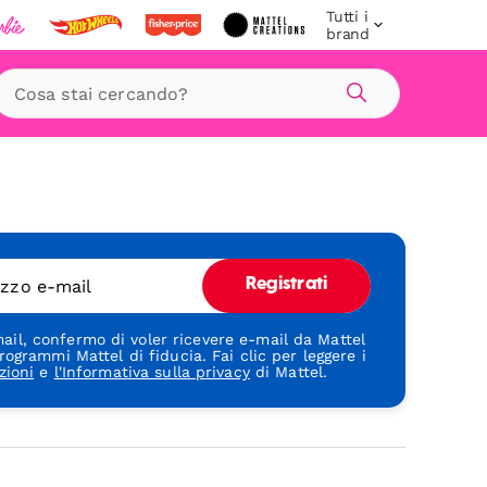
Tutti i
brand
Cerca
rizzo e-mail
Registrati
ail, confermo di voler ricevere e-mail da Mattel
rogrammi Mattel di fiducia. Fai clic per leggere i
zioni
e
l'Informativa sulla privacy
di Mattel.