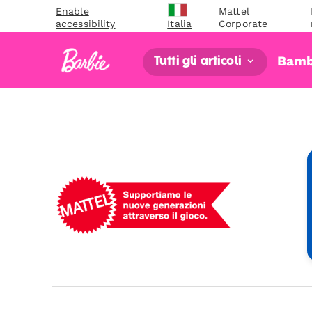
Enable
Mattel
accessibility
Corporate
Italia
Bamb
Tutti gli articoli
Mattel
-
Empowering
Generations
Through
Play