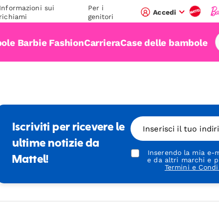
Informazioni sui
Per i
Accedi
richiami
genitori
ole Barbie Fashion
Carriera
Case delle bambole
Iscriviti per ricevere le
Inserisci il tuo indi
ultime notizie da
Inserendo la mia e-m
Mattel!
e da altri marchi e p
Termini e Condi