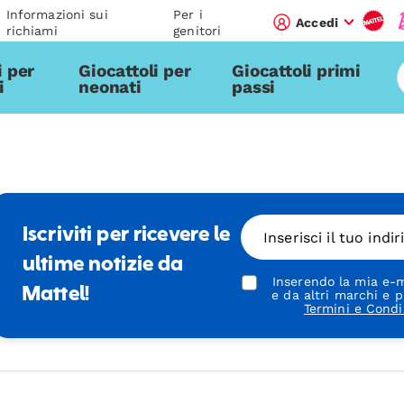
Informazioni sui
Per i
Accedi
richiami
genitori
i per
Giocattoli per
Giocattoli primi
i
neonati
passi
Iscriviti per ricevere le
Inserisci il tuo indi
ultime notizie da
Inserendo la mia e-m
Mattel!
e da altri marchi e p
Termini e Condi