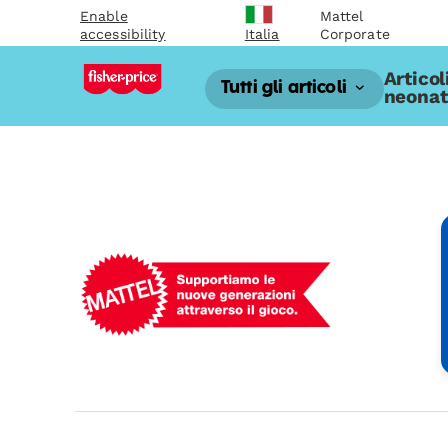
Enable
Mattel
accessibility
Corporate
Italia
Articol
Tutti gli articoli
neonat
Mattel
-
Empowering
Generations
Through
Play