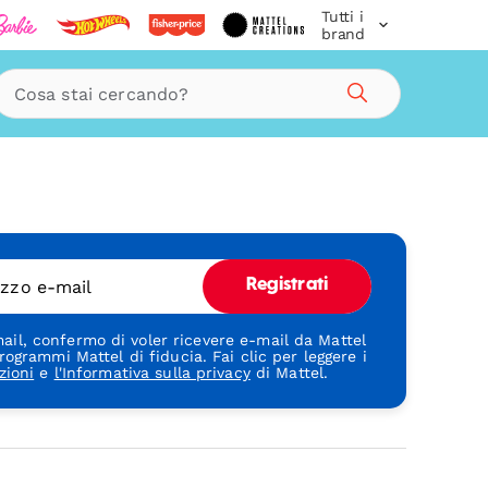
Tutti i
brand
Cerca
rizzo e-mail
Registrati
ail, confermo di voler ricevere e-mail da Mattel
rogrammi Mattel di fiducia. Fai clic per leggere i
zioni
e
l'Informativa sulla privacy
di Mattel.