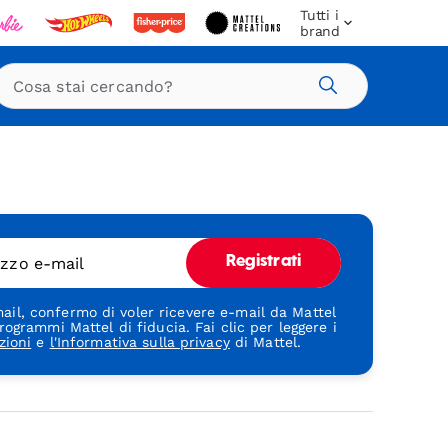
Tutti i
brand
Cerca
rizzo e-mail
Registrati
ail, confermo di voler ricevere e-mail da Mattel
rogrammi Mattel di fiducia. Fai clic per leggere i
zioni
e
l'Informativa sulla privacy
di Mattel.