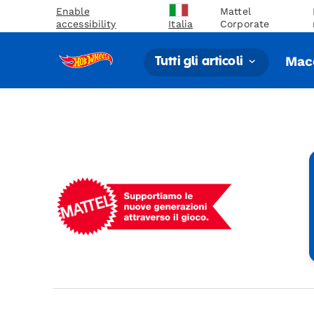
Enable
Mattel
accessibility
Corporate
Italia
Macc
Tutti gli articoli
Mattel
-
Empowering
Generations
Through
Play