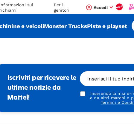
Informazioni sui
Per i
Accedi
richiami
genitori
hinine e veicoli
Monster Trucks
Piste e playset
Iscriviti per ricevere le
Inserisci il tuo indi
ultime notizie da
Inserendo la mia e-m
Mattel!
e da altri marchi e p
Termini e Condi