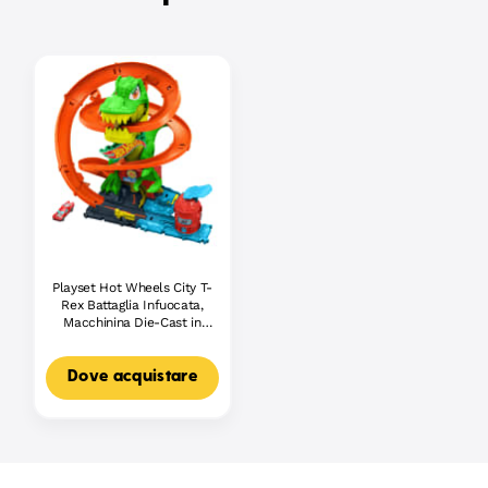
Playset Hot Wheels City T-
Rex Battaglia Infuocata,
Macchinina Die-Cast in
Scala 1:64 E Dinosauro
Nemico
Dove acquistare