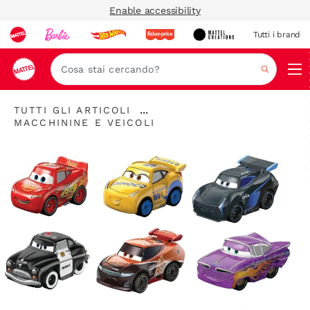
Enable accessibility
Tutti i brand
Nav
Cerca
"Tutti
...
TUTTI GLI ARTICOLI
gli
"
Espandere
MACCHININE E VEICOLI
articoli
Macchinine
la
"
e
barra
veicoli"
di
navigazione