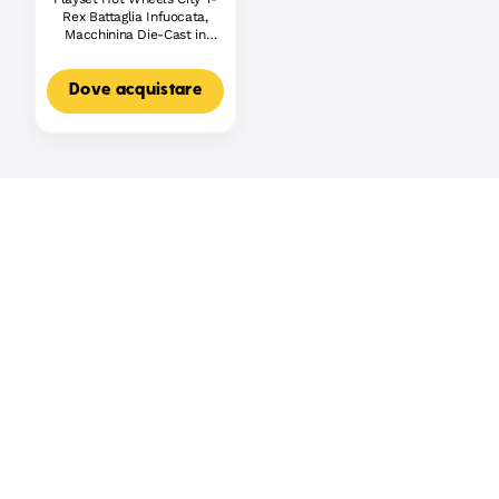
Rex Battaglia Infuocata,
Macchinina Die-Cast in
Scala 1:64 E Dinosauro
Nemico
Dove acquistare