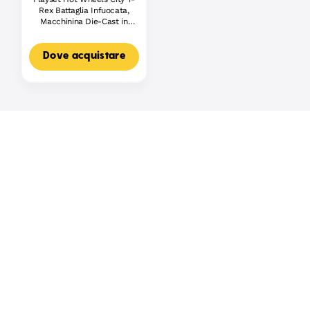
Rex Battaglia Infuocata,
Macchinina Die-Cast in
Scala 1:64 E Dinosauro
Nemico
Dove acquistare