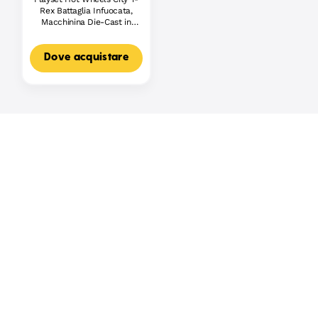
Rex Battaglia Infuocata,
Macchinina Die-Cast in
Scala 1:64 E Dinosauro
Nemico
Dove acquistare