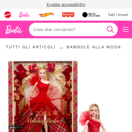
Enable accessibility
Tutti i brand
Nav
Cerca
"Tutti
"
...
TUTTI GLI ARTICOLI
BAMBOLE ALLA MODA
gli
Espandere
Bambole
articoli
la
alla
"
barra
moda"
di
navigazione