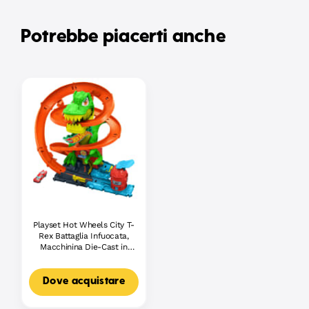
Potrebbe piacerti anche
Playset Hot Wheels City T-
Rex Battaglia Infuocata,
Macchinina Die-Cast in
Scala 1:64 E Dinosauro
Nemico
Dove acquistare