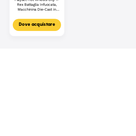
Rex Battaglia Infuocata,
Macchinina Die-Cast in
Scala 1:64 E Dinosauro
Nemico
Dove acquistare