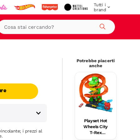
Tutti i
brand
Cerca
Potrebbe piacerti
anche
are
Playset Hot
Wheels City
incolante; i prezzi al
T-Rex
e.
Battaglia