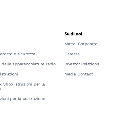
Su di noi
Mattel Corporate
mercato e sicurezza
Careers
 delle apparecchiature radio
Investor Relations
istruzioni
Media Contact
k Shop Istruzioni per la
e
zioni per la costruzione