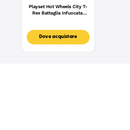
Playset Hot Wheels City T-
Rex Battaglia Infuocata,
Macchinina Die-Cast in
Scala 1:64 E Dinosauro
Nemico
Dove acquistare