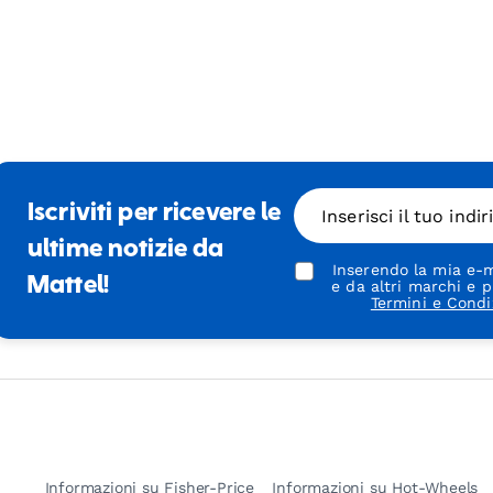
Iscriviti per ricevere le
Inserisci il tuo indi
ultime notizie da
Inserendo la mia e-m
Mattel!
e da altri marchi e p
Termini e Condi
Informazioni su Fisher-Price
Informazioni su Hot-Wheels