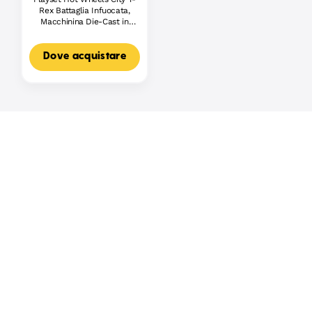
Rex Battaglia Infuocata,
Macchinina Die-Cast in
Scala 1:64 E Dinosauro
Nemico
Dove acquistare