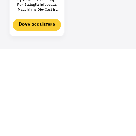
Rex Battaglia Infuocata,
Macchinina Die-Cast in
Scala 1:64 E Dinosauro
Nemico
Dove acquistare