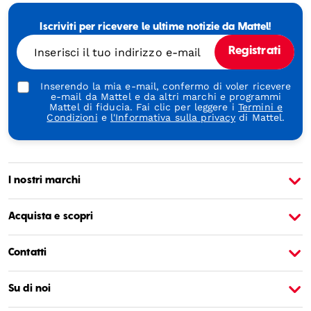
-
Empowering
Iscriviti per ricevere le ultime notizie da Mattel!
Generations
Through
Inserisci il tuo indirizzo e-mail
Registrati
Play
Inserendo la mia e-mail, confermo di voler ricevere
e-mail da Mattel e da altri marchi e programmi
Mattel di fiducia. Fai clic per leggere i
Termini e
Condizioni
e
l'Informativa sulla privacy
di Mattel.
I nostri marchi
Informazioni su Barbie
I
Acquista e scopri
Contatti
Su di noi