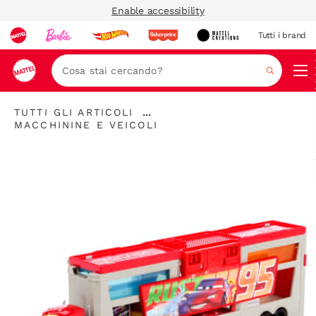
Enable accessibility
Tutti i brand
Nav
Cerca
"Tutti
...
TUTTI GLI ARTICOLI
gli
"
Espandere
MACCHININE E VEICOLI
articoli
Macchinine
la
"
e
barra
veicoli"
di
navigazione