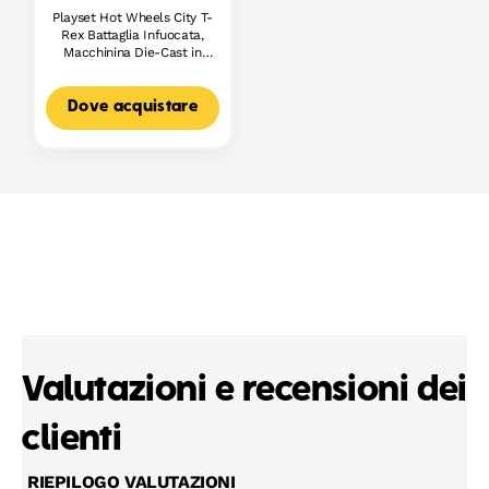
Playset Hot Wheels City T-
Rex Battaglia Infuocata,
Macchinina Die-Cast in
Scala 1:64 E Dinosauro
Nemico
Dove acquistare