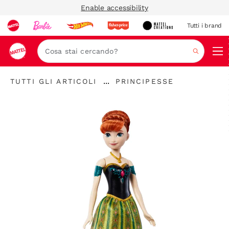
Enable accessibility
Tutti i brand
Nav
Cerca
...
TUTTI GLI ARTICOLI
PRINCIPESSE
Espandere
la
barra
di
navigazione