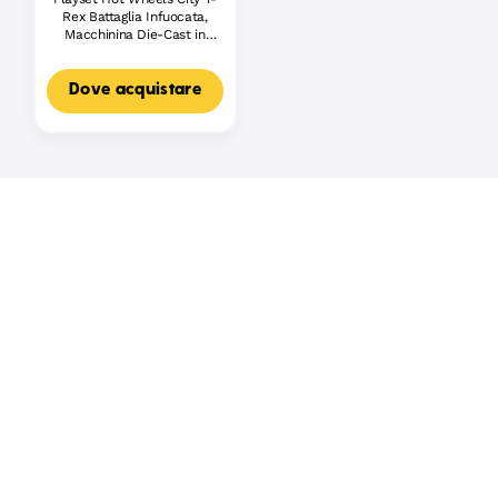
Rex Battaglia Infuocata,
Macchinina Die-Cast in
Scala 1:64 E Dinosauro
Nemico
Dove acquistare