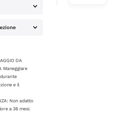
Battaglia
Infuocata,
Macchinina
Die-Cast in
Scala 1:64 E
ezione
Dinosauro
Nemico
LAGGIO DA
. Maneggiare
 durante
zione e il
NZA: Non adatto
iore a 36 mesi.