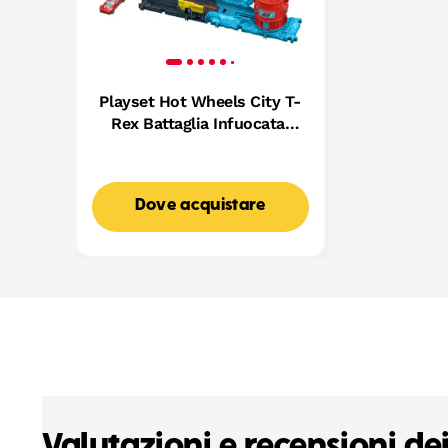
Playset Hot Wheels City T-
Rex Battaglia Infuocata,
Macchinina Die-Cast in
Scala 1:64 E Dinosauro
Nemico
Dove acquistare