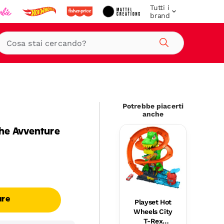
Tutti i
brand
Cerca
Potrebbe piacerti
anche
che Avventure
are
Playset Hot
Wheels City
T-Rex