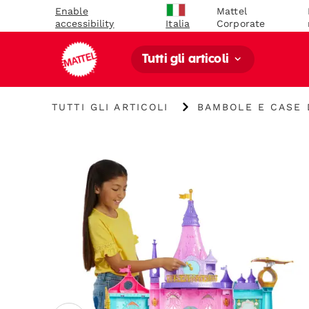
Enable
Mattel
accessibility
Corporate
Italia
Tutti gli articoli
"Tutti
"
TUTTI GLI ARTICOLI
BAMBOLE E CASE 
gli
Bambole
articoli
e
"
case
delle
bambole
"