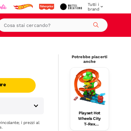
Tutti i
brand
Cerca
Potrebbe piacerti
anche
are
Playset Hot
Wheels City
incolante; i prezzi al
T-Rex
e.
Battaglia