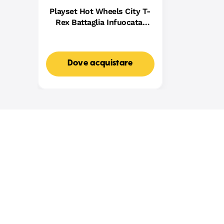
Playset Hot Wheels City T-
Rex Battaglia Infuocata,
Macchinina Die-Cast in
Scala 1:64 E Dinosauro
Nemico
Dove acquistare