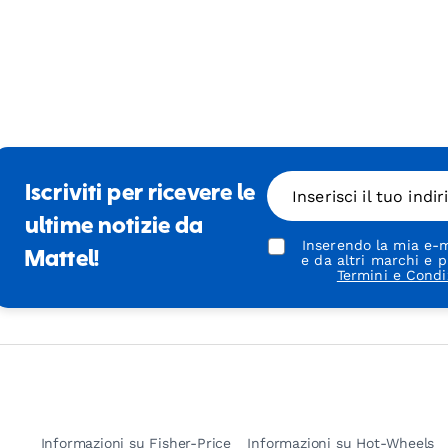
Iscriviti per ricevere le
Inserisci il tuo indi
ultime notizie da
Inserendo la mia e-m
Mattel!
e da altri marchi e p
Termini e Condi
Informazioni su Fisher-Price
Informazioni su Hot-Wheels