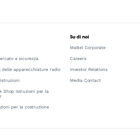
Su di noi
Mattel Corporate
mercato e sicurezza
Careers
 delle apparecchiature radio
Investor Relations
istruzioni
Media Contact
k Shop Istruzioni per la
e
zioni per la costruzione