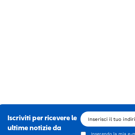
Iscriviti per ricevere le
Inserisci il tuo indi
ultime notizie da
Inserendo la mia e-m