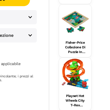
Collezione Di
Macchinine
Giocattolo Da
Lancio in
Scala 1:55, I
Modelli
Possono
ezione
Variare
Fisher-Price
Collezione Di
Puzzle In
Legno Per
Bimbi Piccoli
applicabile
E Bambini In
Età
Prescolare, Il
incolante; i prezzi al
Modello Può
e.
Variare
Playset Hot
Wheels City
T-Rex
Battaglia