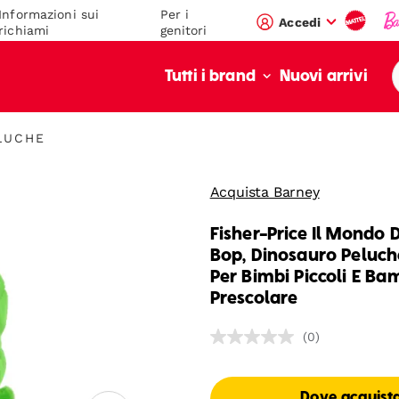
Informazioni sui
Per i
Accedi
richiami
genitori
Nuovi arrivi
Tutti i brand
ELUCHE
Acquista Barney
Fisher-Price Il Mondo 
Bop, Dinosauro Peluch
Per Bimbi Piccoli E Bam
Prescolare
(0)
Nessuna
valutazione
Stesso
link
Dove acquist