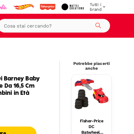
Tutti i
brand
Cerca
Potrebbe piacerti
anche
Di Barney Baby
e Da 16,5 Cm
bini in Età
Fisher-Price
DC
Batwheels
are