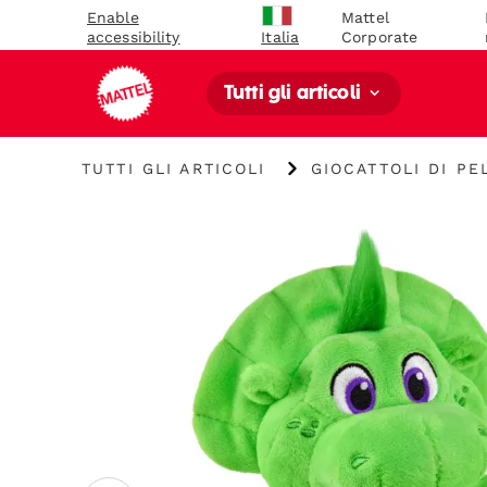
Enable
Mattel
accessibility
Corporate
Italia
Tutti gli articoli
"Tutti
"
TUTTI GLI ARTICOLI
GIOCATTOLI DI P
gli
Giocattoli
articoli
di
"
peluche"