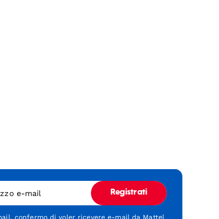
rizzo e-mail
Registrati
ail, confermo di voler ricevere e-mail da Mattel