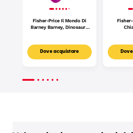
Fisher-Price Il Mondo Di
Fisher-
Barney Barney, Dinosauro
Chi
Peluche Da 16,5 Cm Per
Bimbi Piccoli E Bambini in
Età Prescolare
Dove acquistare
Dove