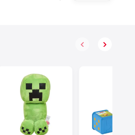
Infuocata,
Macchinina
Die-Cast in
Scala 1:64 E
Dinosauro
Nemico