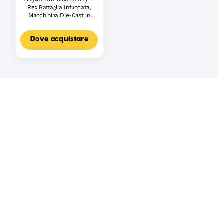
Rex Battaglia Infuocata,
Macchinina Die-Cast in
Scala 1:64 E Dinosauro
Nemico
Dove acquistare