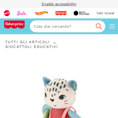
Enable accessibility
Tutti i brand
Nav
Cerca
"Tutti
...
TUTTI GLI ARTICOLI
gli
"
Espandere
GIOCATTOLI EDUCATIVI
articoli
Giocattoli
la
"
educativi"
barra
di
navigazione