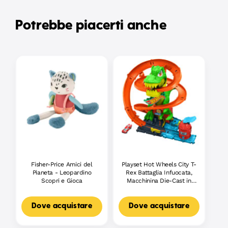
Potrebbe piacerti anche
Fisher-Price Amici del
Playset Hot Wheels City T-
Pianeta - Leopardino
Rex Battaglia Infuocata,
Scopri e Gioca
Macchinina Die-Cast in
Scala 1:64 E Dinosauro
Nemico
Dove acquistare
Dove acquistare