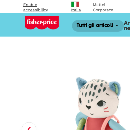
Enable
Mattel
accessibility
Corporate
Italia
Ar
Tutti gli articoli
ne