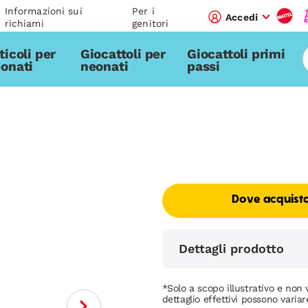
Informazioni sui
Per i
Accedi
richiami
genitori
ticoli per
Giocattoli per
Giocattoli primi
onati
neonati
passi
Dove acquist
Dettagli prodotto
*Solo a scopo illustrativo e non v
dettaglio effettivi possono variar