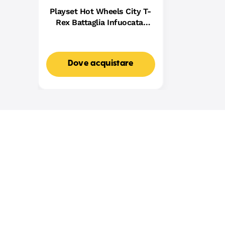
Playset Hot Wheels City T-
Rex Battaglia Infuocata,
Macchinina Die-Cast in
Scala 1:64 E Dinosauro
Nemico
Dove acquistare