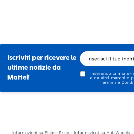
Iscriviti per ricevere le
Inserisci il tuo indi
ultime notizie da
Inserendo la mia e-m
Mattel!
e da altri marchi e p
Termini e Condi
Informazioni su Fisher-Price
Informazioni su Hot-Wheels