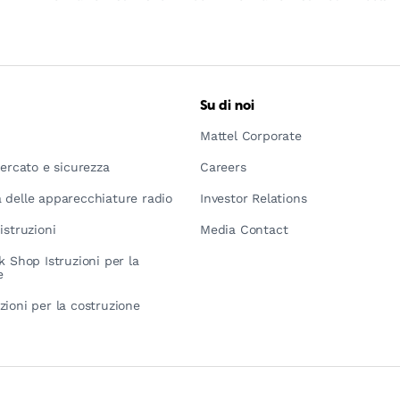
Su di noi
Mattel Corporate
mercato e sicurezza
Careers
 delle apparecchiature radio
Investor Relations
istruzioni
Media Contact
k Shop Istruzioni per la
e
zioni per la costruzione