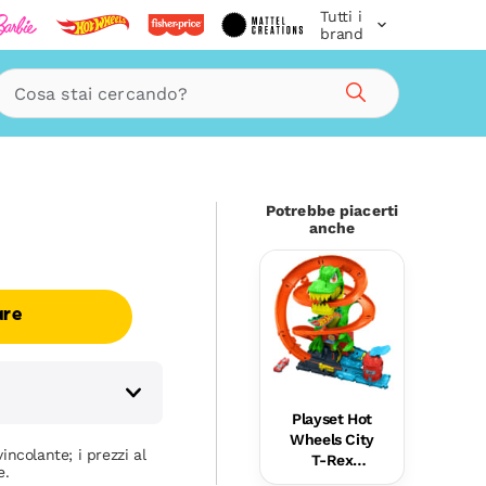
Tutti i
brand
Cerca
Potrebbe piacerti
anche
are
Playset Hot
Wheels City
incolante; i prezzi al
T-Rex
e.
Battaglia