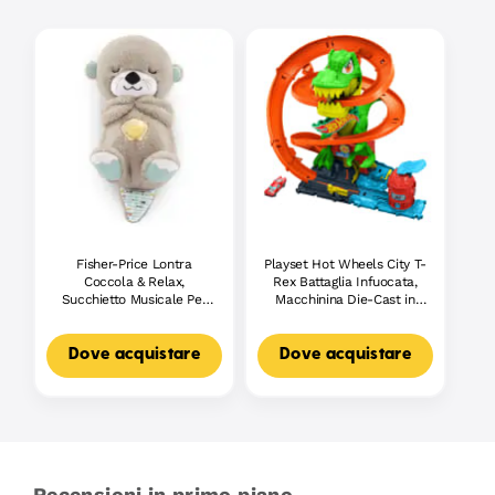
Fisher-Price Lontra
Playset Hot Wheels City T-
Coccola & Relax,
Rex Battaglia Infuocata,
Succhietto Musicale Per
Macchinina Die-Cast in
Bambini
Scala 1:64 E Dinosauro
Nemico
Dove acquistare
Dove acquistare
Recensioni in primo piano