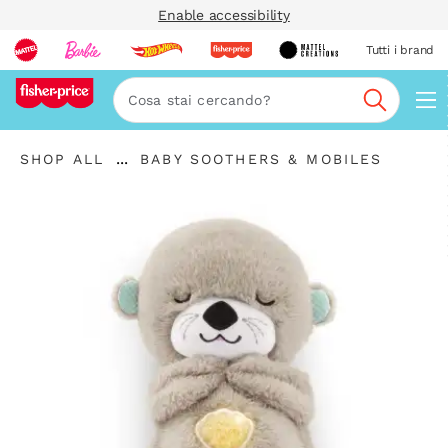
Enable accessibility
Tutti i brand
Nav
Cerca
...
SHOP ALL
BABY SOOTHERS & MOBILES
Espandere
la
barra
di
navigazione