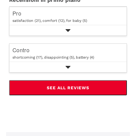
Pro
satisfaction (21),
comfort (12),
for baby (5)
Contro
shortcoming (17),
disappointing (5),
battery (4)
SEE ALL REVIEWS
CLICK
TO
GO
TO
ALL
REVIEWS