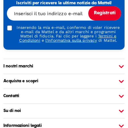
Iscriviti per ricevere le ultime notizie da Mattel!
Generations
Through
Inserisci il tuo indirizzo e-mail
Registrati
Play
Inserendo la mia e-mail, confermo di voler ricevere
e-mail da Mattel e da altri marchi e programmi
Mattel di fiducia. Fai clic per leggere i
Termini e
Condizioni
e
l'Informativa sulla privacy
di Mattel.
I nostri marchi
Informazioni su Barbie
I
Acquista e scopri
Contatti
Su di noi
Informazioni legali