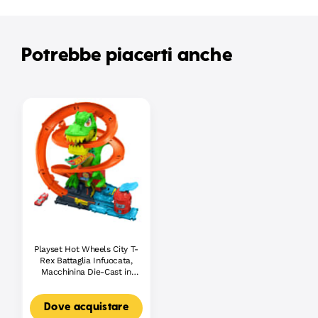
Potrebbe piacerti anche
Playset Hot Wheels City T-
Rex Battaglia Infuocata,
Macchinina Die-Cast in
Scala 1:64 E Dinosauro
Nemico
Dove acquistare