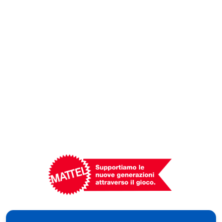
Mattel
-
Empowering