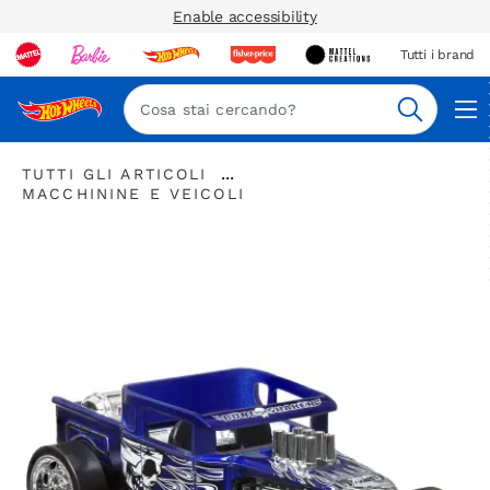
Enable accessibility
Tutti i brand
Nav
Cerca
"Tutti
...
TUTTI GLI ARTICOLI
gli
"
Espandere
MACCHININE E VEICOLI
articoli
Macchinine
la
"
e
barra
veicoli"
di
navigazione