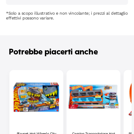
*Solo a scopo illustrativo e non vincolante; i prezzi al dettaglio
effettivi possono variare.
Potrebbe piacerti anche
Playset Hot Wheels City
Camion Trasportatore Hot
Pla