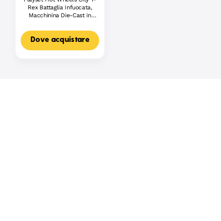
Rex Battaglia Infuocata,
Macchinina Die-Cast in
Scala 1:64 E Dinosauro
Nemico
Dove acquistare