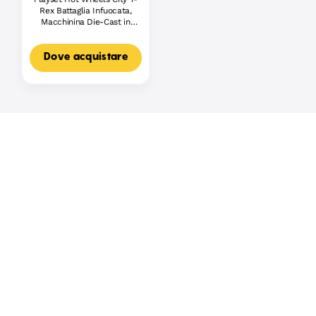
Rex Battaglia Infuocata,
Macchinina Die-Cast in
Scala 1:64 E Dinosauro
Nemico
Dove acquistare